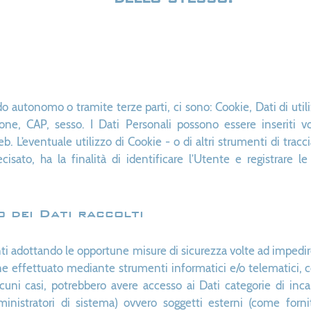
do autonomo o tramite terze parti, ci sono: Cookie, Dati di utili
one, CAP, sesso. I Dati Personali possono essere inseriti v
 L’eventuale utilizzo di Cookie - o di altri strumenti di tracc
cisato, ha la finalità di identificare l’Utente e registrare l
 dei Dati raccolti
tenti adottando le opportune misure di sicurezza volte ad impedire
ene effettuato mediante strumenti informatici e/o telematici,
 alcuni casi, potrebbero avere accesso ai Dati categorie di inca
nistratori di sistema) ovvero soggetti esterni (come fornitor